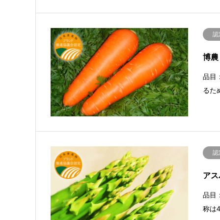
認
博農
品目
るた
認
アス
品目
称は