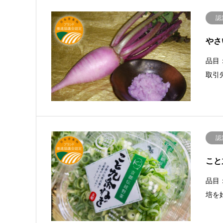
認
やさ
品目
取引
認
こと
品目
培を