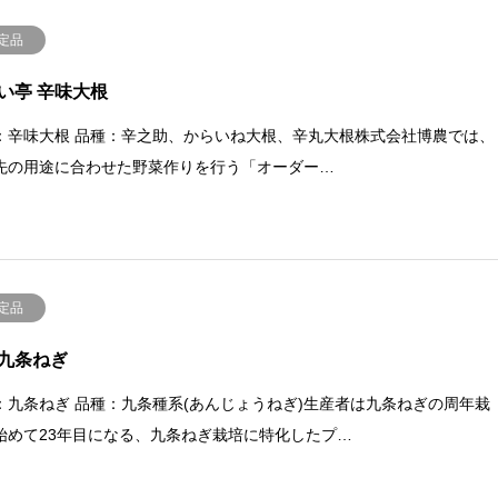
定品
い亭 辛味大根
：辛味大根 品種：辛之助、からいね大根、辛丸大根株式会社博農では、
先の用途に合わせた野菜作りを行う「オーダー…
定品
九条ねぎ
：九条ねぎ 品種：九条種系(あんじょうねぎ)生産者は九条ねぎの周年栽
始めて23年目になる、九条ねぎ栽培に特化したプ…